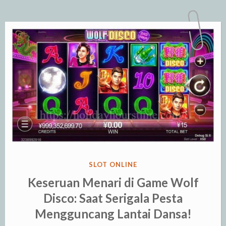
DIPOSKAN
SLOT ONLINE
PADA
Keseruan Menari di Game Wolf
Disco: Saat Serigala Pesta
Mengguncang Lantai Dansa!