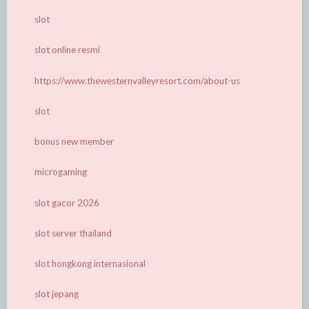
slot
slot online resmi
https://www.thewesternvalleyresort.com/about-us
slot
bonus new member
microgaming
slot gacor 2026
slot server thailand
slot hongkong internasional
slot jepang