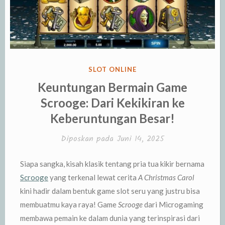
DIPOSKAN
SLOT ONLINE
PADA
Keuntungan Bermain Game
Scrooge: Dari Kekikiran ke
Keberuntungan Besar!
Diposkan pada
Juni 14, 2025
Siapa sangka, kisah klasik tentang pria tua kikir bernama
Scrooge
yang terkenal lewat cerita
A Christmas Carol
kini hadir dalam bentuk game slot seru yang justru bisa
membuatmu kaya raya! Game
Scrooge
dari Microgaming
membawa pemain ke dalam dunia yang terinspirasi dari