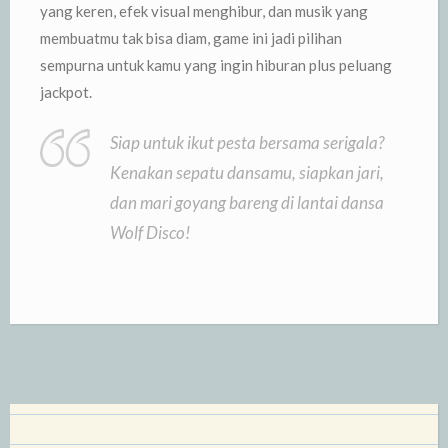
yang keren, efek visual menghibur, dan musik yang
membuatmu tak bisa diam, game ini jadi pilihan
sempurna untuk kamu yang ingin hiburan plus peluang
jackpot.
Siap untuk ikut pesta bersama serigala?
Kenakan sepatu dansamu, siapkan jari,
dan mari goyang bareng di lantai dansa
Wolf Disco!