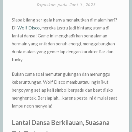
Diposkan pada
Juni 3, 2025
Siapa bilang serigala hanya menakutkan di malam hari?
Di
Wolf Disco
, mereka justru jadi bintang utama di
lantai dansa! Game ini menghadirkan pengalaman
bermain yang unik dan penuh energi, menggabungkan
dunia malam yang gemerlap dengan karakter liar dan
funky.
Bukan cuma soal memutar gulungan dan menunggu
keberuntungan, Wolf Disco membuatmu ingin ikut
bergoyang setiap kali simbol berpadu dan beat disko
menghentak. Bersiaplah… karena pesta ini dimulai saat
lampu neon menyala!
Lantai Dansa Berkilauan, Suasana