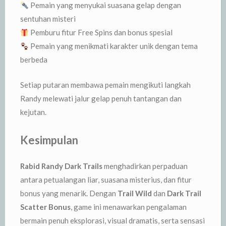
Pemain yang menyukai suasana gelap dengan
sentuhan misteri
Pemburu fitur Free Spins dan bonus spesial
Pemain yang menikmati karakter unik dengan tema
berbeda
Setiap putaran membawa pemain mengikuti langkah
Randy melewati jalur gelap penuh tantangan dan
kejutan.
Kesimpulan
Rabid Randy Dark Trails
menghadirkan perpaduan
antara petualangan liar, suasana misterius, dan fitur
bonus yang menarik. Dengan
Trail Wild
dan
Dark Trail
Scatter Bonus
, game ini menawarkan pengalaman
bermain penuh eksplorasi, visual dramatis, serta sensasi