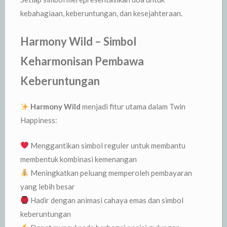
kebahagiaan, keberuntungan, dan kesejahteraan.
Harmony Wild – Simbol
Keharmonisan Pembawa
Keberuntungan
Harmony Wild
menjadi fitur utama dalam Twin
Happiness:
Menggantikan simbol reguler untuk membantu
membentuk kombinasi kemenangan
Meningkatkan peluang memperoleh pembayaran
yang lebih besar
Hadir dengan animasi cahaya emas dan simbol
keberuntungan