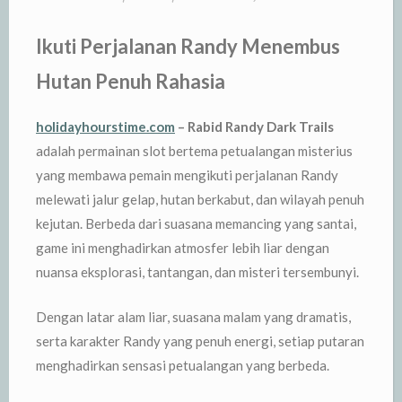
Ikuti Perjalanan Randy Menembus
Hutan Penuh Rahasia
holidayhourstime.com
– Rabid Randy Dark Trails
adalah permainan slot bertema petualangan misterius
yang membawa pemain mengikuti perjalanan Randy
melewati jalur gelap, hutan berkabut, dan wilayah penuh
kejutan. Berbeda dari suasana memancing yang santai,
game ini menghadirkan atmosfer lebih liar dengan
nuansa eksplorasi, tantangan, dan misteri tersembunyi.
Dengan latar alam liar, suasana malam yang dramatis,
serta karakter Randy yang penuh energi, setiap putaran
menghadirkan sensasi petualangan yang berbeda.