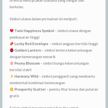
oriental menciptakan suasana yang hangat dan
berkelas.
Simbol utama dalam permainan ini meliputi:
Twin Happiness Symbol
– simbol utama dengan
pembayaran tinggi
Lucky Red Envelope
– simbol angpao bernilai tinggi
Golden Lantern
– simbol lentera keberuntungan
dengan kemenangan menarik
Peony Blossom
– simbol bunga keberuntungan
bernilai stabil
Harmony Wild
– simbol pengganti yang membantu
membentuk kombinasi kemenangan
Prosperity Scatter
– pemicu fitur bonus dan putaran
gratis
Setiap simbol merepresentasikan doa untuk