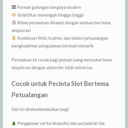
Format gulungan bergaya modern
Volatilitas menengah hingga tinggi
Ritme permainan dinamis dengan animasi bertema
eksplorasi
Kombinasi Wild, Scatter, dan simbol petualangan
menghadirkan pengalaman bermain menarik
Permainan ini cocok bagi pemain yang menyukai tema
eksplorasi dengan atmosfer lebih misterius.
Cocok untuk Pecinta Slot Bertema
Petualangan
Slot ini direkomendasikan bagi:
Penggemar cerita ekspedisi dan perjalanan liar