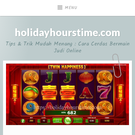
Lanjut
MENU
ke
konten
holidayhourstime.com
Tips & Trik Mudah Menang : Cara Cerdas Bermain
Judi Online