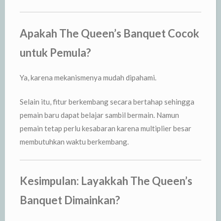
Apakah The Queen’s Banquet Cocok
untuk Pemula?
Ya, karena mekanismenya mudah dipahami.
Selain itu, fitur berkembang secara bertahap sehingga
pemain baru dapat belajar sambil bermain. Namun
pemain tetap perlu kesabaran karena multiplier besar
membutuhkan waktu berkembang.
Kesimpulan: Layakkah The Queen’s
Banquet Dimainkan?