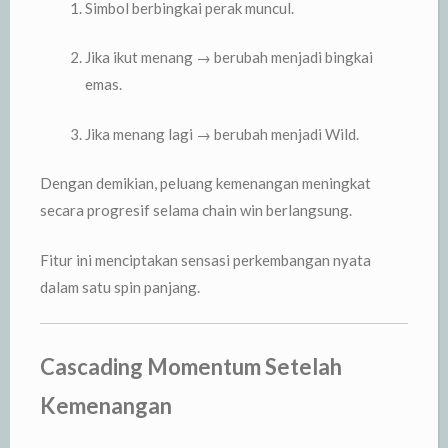
Simbol berbingkai perak muncul.
Jika ikut menang → berubah menjadi bingkai
emas.
Jika menang lagi → berubah menjadi Wild.
Dengan demikian, peluang kemenangan meningkat
secara progresif selama chain win berlangsung.
Fitur ini menciptakan sensasi perkembangan nyata
dalam satu spin panjang.
Cascading Momentum Setelah
Kemenangan