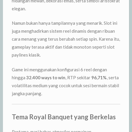
hidangan mewah, dekorasi emas, serta simbol aristokrat
elegan.
Namun bukan hanya tampilannya yang menarik. Slot ini
juga menghadirkan sistem reel dinamis dengan ribuan
cara menang yang terus berubah setiap spin. Karena itu,
gameplay terasa aktif dan tidak monoton seperti slot
paylines klasik.
Game ini menggunakan konfigurasi 6 reel dengan
hingga
32.400 ways to win
, RTP sekitar
96,71%
, serta
volatilitas medium yang cocok untuk sesi bermain stabil
jangka panjang.
Tema Royal Banquet yang Berkelas
Pertama, mari bahas atmosfer permainan.