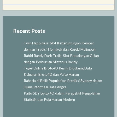
Recent Posts
Twin Happiness: Slot Keberuntungan Kembar
dengan Tradisi Tiongkok dan Rezeki Melimpah
Rabid Randy Dark Trails: Slot Petualangan Gelap
dengan Perburuan Misterius Randy
Togel Online Broto4D Resmi Didukung Data
Keluaran Broto4D dan Paito Harian
Rahasia di Balik Popularitas Prediksi Sydney dalam
Dunia Informasi Data Angka
Paito SDY Lotto 4D dalam Perspektif Pengolahan
Statistik dan Pola Harian Modern