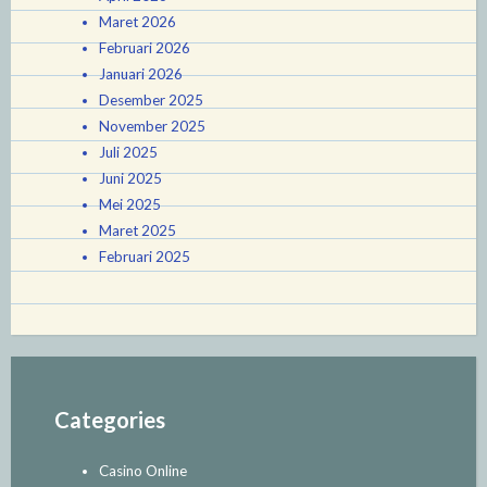
Maret 2026
Februari 2026
Januari 2026
Desember 2025
November 2025
Juli 2025
Juni 2025
Mei 2025
Maret 2025
Februari 2025
Categories
Casino Online