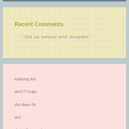
Recent Comments
Tidak ada komentar untuk ditampilkan.
mahjong slot
slot777 login
slot depo 5k
slot