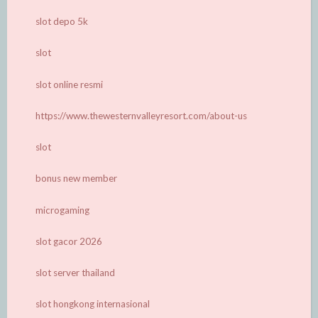
slot depo 5k
slot
slot online resmi
https://www.thewesternvalleyresort.com/about-us
slot
bonus new member
microgaming
slot gacor 2026
slot server thailand
slot hongkong internasional