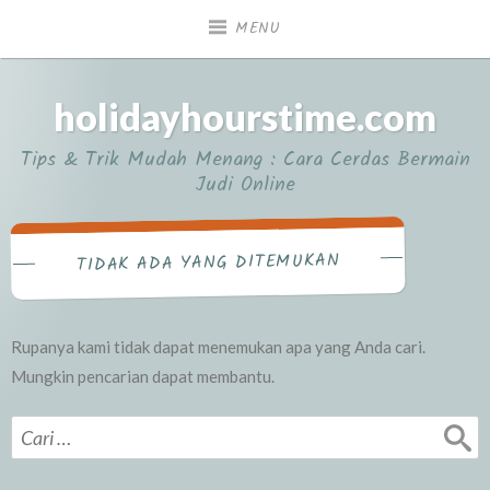
Lanjut
MENU
ke
konten
holidayhourstime.com
Tips & Trik Mudah Menang : Cara Cerdas Bermain
Judi Online
TIDAK ADA YANG DITEMUKAN
Rupanya kami tidak dapat menemukan apa yang Anda cari.
Mungkin pencarian dapat membantu.
Cari
untuk: