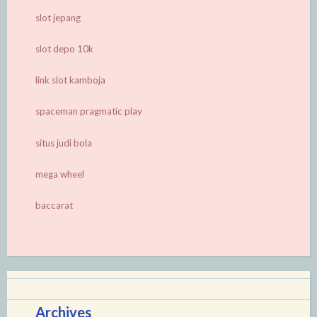
slot jepang
slot depo 10k
link slot kamboja
spaceman pragmatic play
situs judi bola
mega wheel
baccarat
Archives