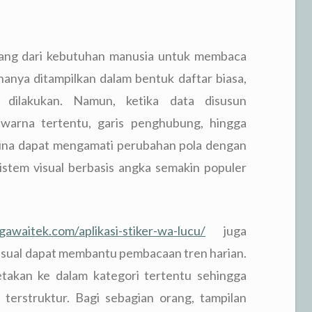
bang dari kebutuhan manusia untuk membaca
hanya ditampilkan dalam bentuk daftar biasa,
it dilakukan. Namun, ketika data disusun
warna tertentu, garis penghubung, hingga
una dapat mengamati perubahan pola dengan
istem visual berbasis angka semakin populer
/gawaitek.com/aplikasi-stiker-wa-lucu/
juga
isual dapat membantu pembacaan tren harian.
takan ke dalam kategori tertentu sehingga
terstruktur. Bagi sebagian orang, tampilan