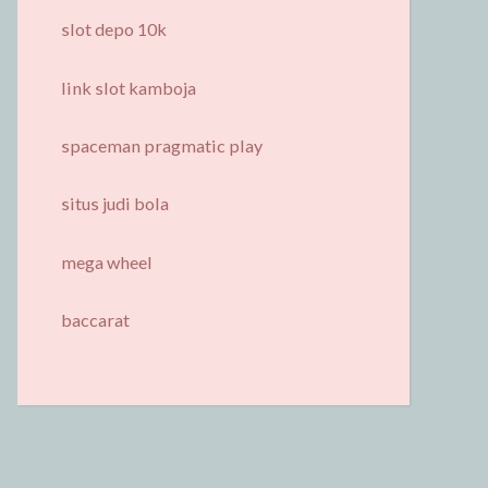
slot depo 10k
link slot kamboja
spaceman pragmatic play
situs judi bola
mega wheel
baccarat