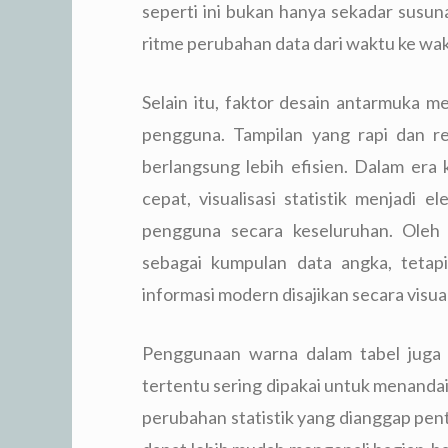
seperti ini bukan hanya sekadar susu
ritme perubahan data dari waktu ke wak
Selain itu, faktor desain antarmuka 
pengguna. Tampilan yang rapi dan 
berlangsung lebih efisien. Dalam era 
cepat, visualisasi statistik menjad
pengguna secara keseluruhan. Oleh 
sebagai kumpulan data angka, tetapi
informasi modern disajikan secara visual
Penggunaan warna dalam tabel juga me
tertentu sering dipakai untuk menanda
perubahan statistik yang dianggap pe