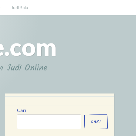
e
Judi Bola
e.com
 Judi Online
Cari
CARI