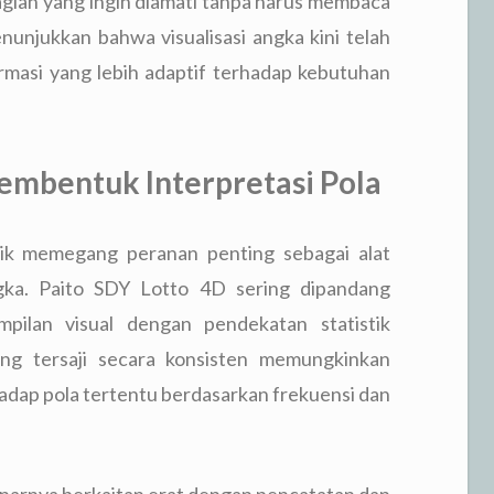
gian yang ingin diamati tanpa harus membaca
nunjukkan bahwa visualisasi angka kini telah
rmasi yang lebih adaptif terhadap kebutuhan
Membentuk Interpretasi Pola
tik memegang peranan penting sebagai alat
ka. Paito SDY Lotto 4D sering dipandang
ilan visual dengan pendekatan statistik
ng tersaji secara konsisten memungkinkan
ap pola tertentu berdasarkan frekuensi dan
enarnya berkaitan erat dengan pencatatan dan