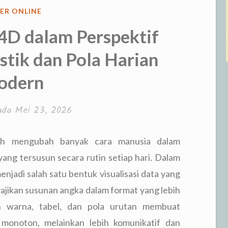
OSKAN
ER ONLINE
A
4D dalam Perspektif
stik dan Pola Harian
odern
pada
Mei 23, 2026
elah mengubah banyak cara manusia dalam
ng tersusun secara rutin setiap hari. Dalam
jadi salah satu bentuk visualisasi data yang
jikan susunan angka dalam format yang lebih
n warna, tabel, dan pola urutan membuat
t monoton, melainkan lebih komunikatif dan