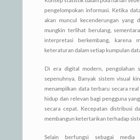
pengelompokan informasi. Ketika dat
akan muncul kecenderungan yang da
mungkin terlihat berulang, sementara
interpretasi berkembang, karena 
keteraturan dalam setiap kumpulan dat
Di era digital modern, pengolahan st
sepenuhnya. Banyak sistem visual k
menampilkan data terbaru secara real 
hidup dan relevan bagi pengguna yang
secara cepat. Kecepatan distribusi d
membangun ketertarikan terhadap sistem
Selain berfungsi sebagai media