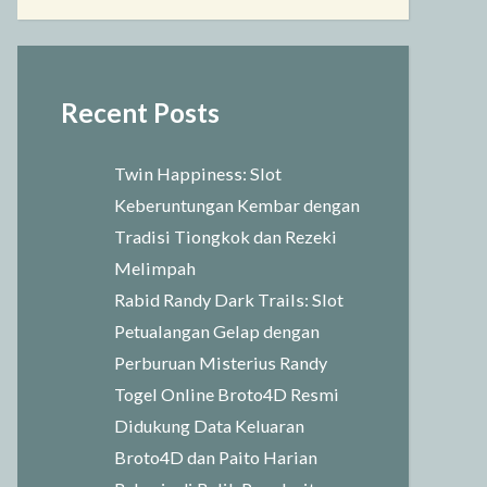
Recent Posts
Twin Happiness: Slot
Keberuntungan Kembar dengan
Tradisi Tiongkok dan Rezeki
Melimpah
Rabid Randy Dark Trails: Slot
Petualangan Gelap dengan
Perburuan Misterius Randy
Togel Online Broto4D Resmi
Didukung Data Keluaran
Broto4D dan Paito Harian