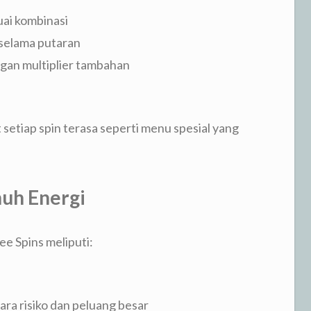
uai kombinasi
 selama putaran
an multiplier tambahan
”
 setiap spin terasa seperti menu spesial yang
uh Energi
ee Spins meliputi:
ra risiko dan peluang besar