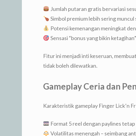
Jumlah putaran gratis bervariasi ses
Simbol premium lebih sering muncul
Potensi kemenangan meningkat deng
Sensasi “bonus yang bikin ketagihan
Fitur ini menjadi inti keseruan, membuat
tidak boleh dilewatkan.
Gameplay Ceria dan Pen
Karakteristik gameplay Finger Lick’n Fr
Format 5 reel dengan paylines tetap
Volatilitas menengah – seimbang anta