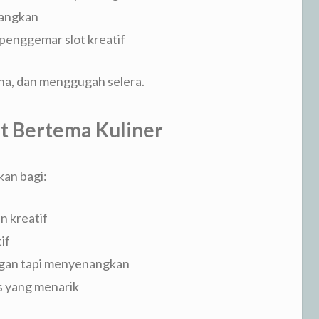
angkan
enggemar slot kreatif
rna, dan menggugah selera.
ot Bertema Kuliner
kan bagi:
 kreatif
if
ingan tapi menyenangkan
s yang menarik