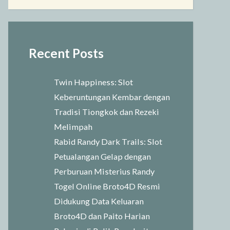
Recent Posts
Twin Happiness: Slot
Keberuntungan Kembar dengan
Tradisi Tiongkok dan Rezeki
Melimpah
Rabid Randy Dark Trails: Slot
Petualangan Gelap dengan
Perburuan Misterius Randy
Togel Online Broto4D Resmi
Didukung Data Keluaran
Broto4D dan Paito Harian