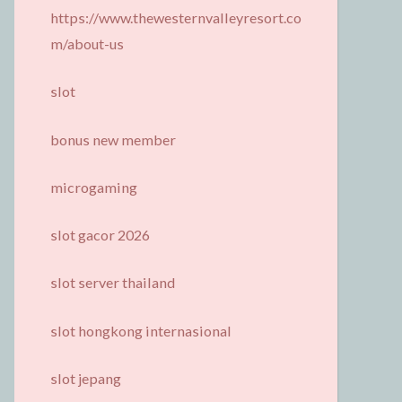
https://www.thewesternvalleyresort.co
m/about-us
slot
bonus new member
microgaming
slot gacor 2026
slot server thailand
slot hongkong internasional
slot jepang