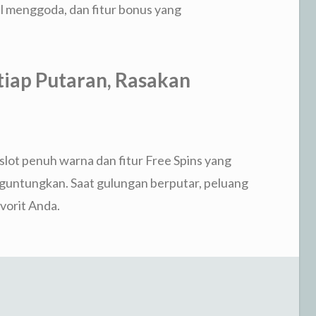
al menggoda, dan fitur bonus yang
tiap Putaran, Rasakan
lot penuh warna dan fitur Free Spins yang
nguntungkan. Saat gulungan berputar, peluang
vorit Anda.