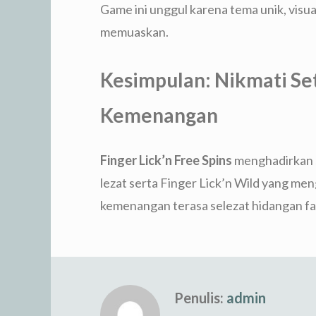
Game ini unggul karena tema unik, visu
memuaskan.
Kesimpulan: Nikmati Se
Kemenangan
Finger Lick’n Free Spins
menghadirkan s
lezat serta Finger Lick’n Wild yang me
kemenangan terasa selezat hidangan fa
Penulis:
admin