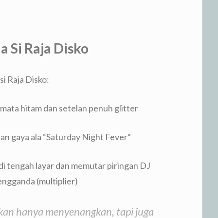
a Si Raja Disko
si Raja Disko:
ata hitam dan setelan penuh glitter
an gaya ala “Saturday Night Fever”
ri di tengah layar dan memutar piringan DJ
engganda (multiplier)
kan hanya menyenangkan, tapi juga