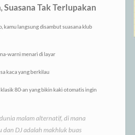
, Suasana Tak Terlupakan
, kamu langsung disambut suasana klub
na-warni menari di layar
sa kaca yang berkilau
lasik 80-an yang bikin kaki otomatis ingin
dunia malam alternatif, di mana
pu dan DJ adalah makhluk buas