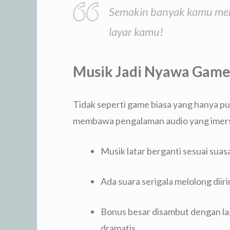
Semakin banyak kamu men
layar kamu!
Musik Jadi Nyawa Game 
Tidak seperti game biasa yang hanya pu
membawa pengalaman audio yang imers
Musik latar berganti sesuai sua
Ada suara serigala melolong diiri
Bonus besar disambut dengan la
dramatis