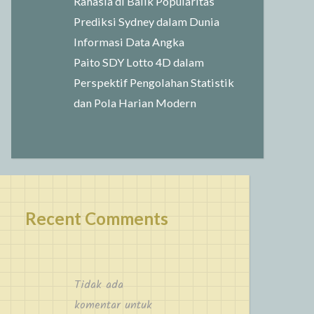
Rahasia di Balik Popularitas
Prediksi Sydney dalam Dunia
Informasi Data Angka
Paito SDY Lotto 4D dalam
Perspektif Pengolahan Statistik
dan Pola Harian Modern
Recent Comments
Tidak ada
komentar untuk