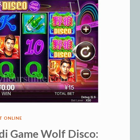
OSKAN
T ONLINE
DA
di Game Wolf Disco: