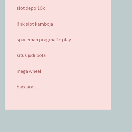
slot depo 10k
link slot kamboja
spaceman pragmatic play
situs judi bola
mega wheel
baccarat