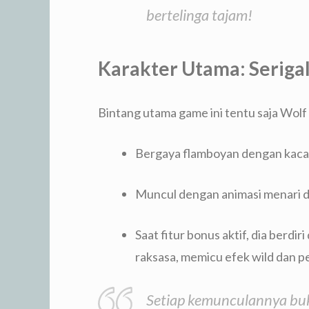
bertelinga tajam!
Karakter Utama: Serigal
Bintang utama game ini tentu saja Wolf 
Bergaya flamboyan dengan kacam
Muncul dengan animasi menari d
Saat fitur bonus aktif, dia berdi
raksasa, memicu efek wild dan p
Setiap kemunculannya bu