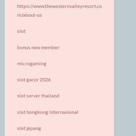
https://www.thewesternvalleyresort.co
m/about-us
slot
bonus new member
microgaming
slot gacor 2026
slot server thailand
slot hongkong internasional
slot jepang