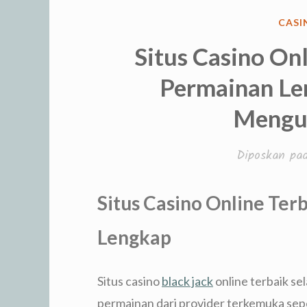
DIPO
CASI
PAD
Situs Casino On
Permainan Le
Mengu
Diposkan pa
Situs Casino Online Te
Lengkap
Situs casino
black jack
online terbaik se
permainan dari provider terkemuka sepe