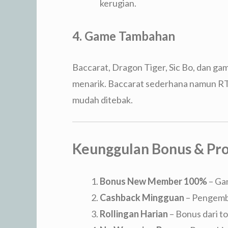
kerugian.
4. Game Tambahan
Baccarat, Dragon Tiger, Sic Bo, dan ga
menarik. Baccarat sederhana namun RT
mudah ditebak.
Keunggulan Bonus & Pr
Bonus New Member 100%
– Ga
Cashback Mingguan
– Pengemba
Rollingan Harian
– Bonus dari to