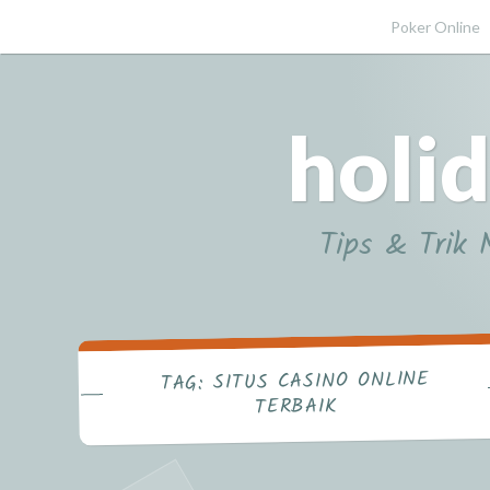
Lanjut
Poker Online
ke
konten
holi
Tips & Trik
SITUS CASINO ONLINE
TAG:
TERBAIK