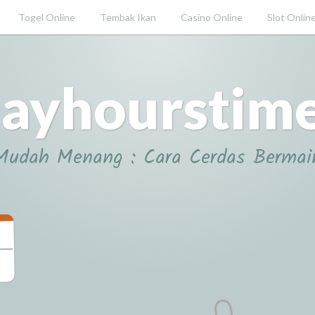
Togel Online
Tembak Ikan
Casino Online
Slot Onlin
dayhourstim
 Mudah Menang : Cara Cerdas Bermain