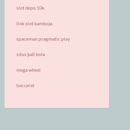
slot depo 10k
link slot kamboja
spaceman pragmatic play
situs judi bola
mega wheel
baccarat