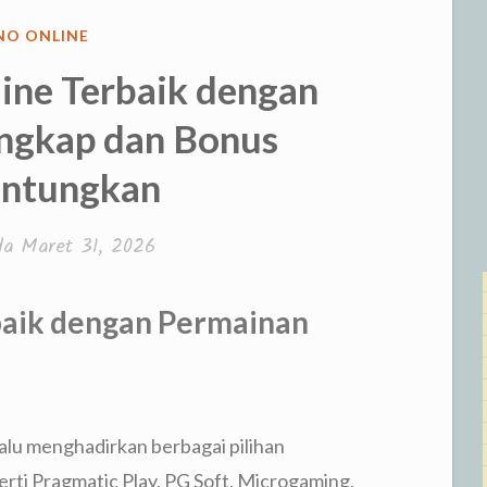
SKAN
NO ONLINE
A
line Terbaik dengan
ngkap dan Bonus
ntungkan
da
Maret 31, 2026
rbaik dengan Permainan
lalu menghadirkan berbagai pilihan
rti Pragmatic Play, PG Soft, Microgaming,